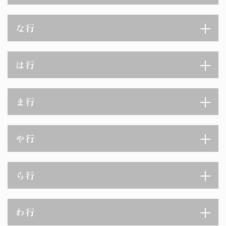
な行
は行
ま行
や行
ら行
わ行