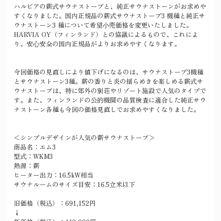
ハルビアの薪式サウナストーブと、純正サウナストーンがお求めや
すくなりました。国内正規品の薪式サウナストーブ3 機種と純正サ
ウナストーン3 種について希望⼩売価格を変更いたしました。
HARVIA OY（フィンランド）との協議によるもので、これによ
り、安⼼安全の国内正規品がよりお求めやすくなります。
今回価格の見直しにより値下げになるのは、サウナストーブ3機種
とサウナストーン3種。薪の香りと炎の揺らめきを楽しめる薪式サ
ウナストーブは、特に郊外の別荘やリゾート施設で人気のタイプで
す。また、フィンランドの公的機関の品質検査に適合した純正サウ
ナストーン各種も今回の価格見直しでお求めやすくなりました。
＜シンプルデザインが人気の薪サウナストーブ＞
商品名：エム3
型式：WKM3
熱源：薪
ヒーター出力：16.5kW相当
サウナルームのサイズ目安：16.5立米以下
旧価格（税込）：691,152円
↓